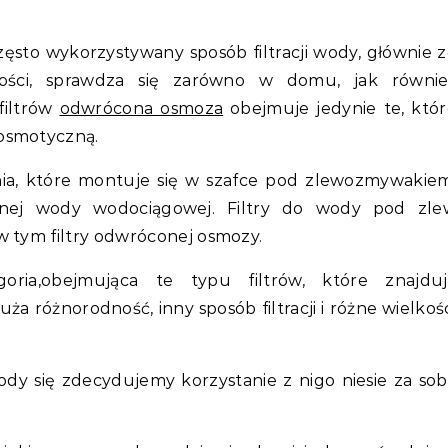
ęsto wykorzystywany sposób filtracji wody, głównie 
ości, sprawdza się zarówno w domu, jak równie
filtrów
odwrócona osmoza
obejmuje jedynie te, któ
 osmotyczną.
nia, które montuje się w szafce pod zlewozmywakiem
mnej wody wodociągowej. Filtry do wody pod zle
 w tym filtry odwróconej osmozy.
goria,obejmująca te typu filtrów, które znajduj
a różnorodność, inny sposób filtracji i różne wielkoś
wody się zdecydujemy korzystanie z nigo niesie za so