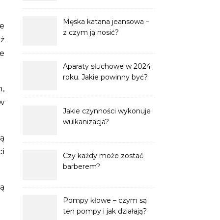
dodatek?
Męska katana jeansowa –
ze
z czym ją nosić?
ż
re
Aparaty słuchowe w 2024
roku. Jakie powinny być?
,
w
Jakie czynności wykonuje
wulkanizacja?
ą
ci
Czy każdy może zostać
barberem?
bą
Pompy kłowe – czym są
ten pompy i jak działają?