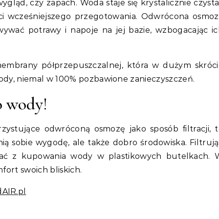
gląd, czy zapach. Woda staje się krystalicznie czysta
ści wcześniejszego przegotowania. Odwrócona osmoz
wywać potrawy i napoje na jej bazie, wzbogacając i
 membrany półprzepuszczalnej, która w dużym skróci
wody, niemal w 100% pozbawione zanieczyszczeń.
o wody!
rzystujące odwróconą osmozę jako sposób filtracji, 
ią sobie wygodę, ale także dobro środowiska. Filtruj
 z kupowania wody w plastikowych butelkach. 
fort swoich bliskich.
AIR.pl