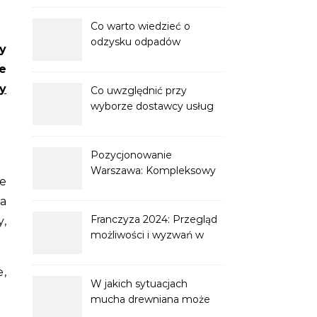
Co warto wiedzieć o
odzysku odpadów
stałych?
e
y
Co uwzględnić przy
wyborze dostawcy usług
magazynowania dla e-
commerce?
Pozycjonowanie
Warszawa: Kompleksowy
ie
przewodnik po
na
optymalizacji strony
internetowej
Franczyza 2024: Przegląd
y,
możliwości i wyzwań w
biznesie franchisingowym
,
W jakich sytuacjach
mucha drewniana może
być uznana za odpowiedni