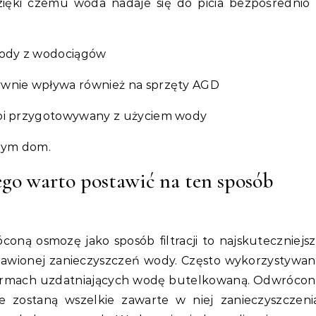
zięki czemu woda nadaje się do picia bezpośrednio 
wody z wodociągów
tywnie wpływa również na sprzęty AGD
apoi przygotowywany z użyciem wody
snym dom.
go warto postawić na ten sposób
coną osmozę jako sposób filtracji to najskuteczniejs
bawionej zanieczyszczeń wody. Często wykorzystywan
 firmach uzdatniających wodę butelkowaną. Odwrócon
 zostaną wszelkie zawarte w niej zanieczyszczenia