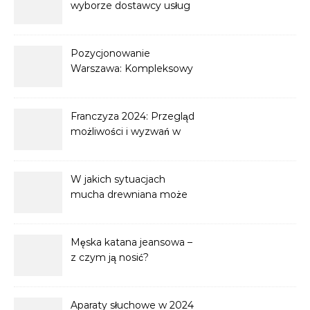
wyborze dostawcy usług
magazynowania dla e-
commerce?
Pozycjonowanie
Warszawa: Kompleksowy
przewodnik po
optymalizacji strony
internetowej
Franczyza 2024: Przegląd
możliwości i wyzwań w
biznesie franchisingowym
W jakich sytuacjach
mucha drewniana może
być uznana za odpowiedni
dodatek?
Męska katana jeansowa –
z czym ją nosić?
Aparaty słuchowe w 2024