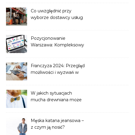
Co uwzględnić przy
wyborze dostawcy usług
magazynowania dla e-
commerce?
Pozycjonowanie
Warszawa: Kompleksowy
przewodnik po
optymalizacji strony
internetowej
Franczyza 2024: Przegląd
możliwości i wyzwań w
biznesie franchisingowym
W jakich sytuacjach
mucha drewniana może
być uznana za odpowiedni
dodatek?
Męska katana jeansowa –
z czym ją nosić?