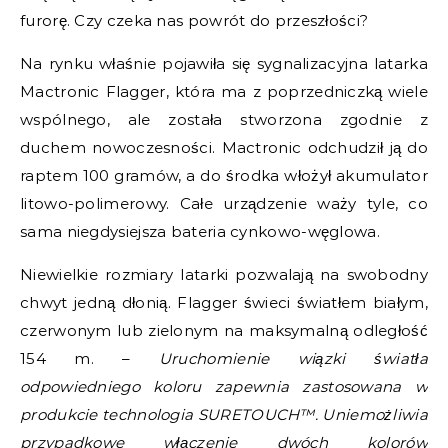
furorę. Czy czeka nas powrót do przeszłości?
Na rynku właśnie pojawiła się sygnalizacyjna latarka
Mactronic Flagger, która ma z poprzedniczką wiele
wspólnego, ale została stworzona zgodnie z
duchem nowoczesności. Mactronic odchudził ją do
raptem 100 gramów, a do środka włożył akumulator
litowo-polimerowy. Całe urządzenie waży tyle, co
sama niegdysiejsza bateria cynkowo-węglowa.
Niewielkie rozmiary latarki pozwalają na swobodny
chwyt jedną dłonią. Flagger świeci światłem białym,
czerwonym lub zielonym na maksymalną odległość
154 m. –
Uruchomienie wiązki światła
odpowiedniego koloru zapewnia zastosowana w
produkcie technologia SURETOUCH™. Uniemożliwia
przypadkowe włączenie dwóch kolorów